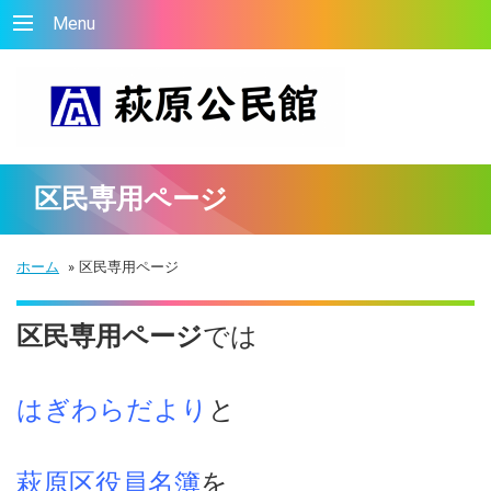
Menu
区民専用ページ
ホーム
»
区民専用ページ
区民専用ページ
では
はぎわらだより
と
萩原区役員名簿
を